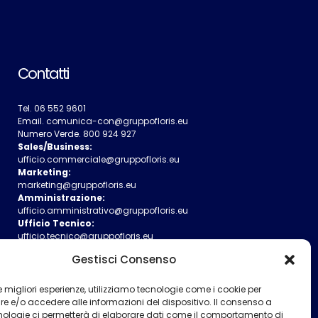
Contatti
Tel.
06 552 9601
Email.
comunica-con@gruppofloris.eu
Numero Verde.
800 924 927
Sales/Business:
ufficio.commerciale@gruppofloris.eu
Marketing:
marketing@gruppofloris.eu
Amministrazione:
ufficio.amministrativo@gruppofloris.eu
Ufficio Tecnico:
ufficio.tecnico@gruppofloris.eu
Gestisci Consenso
 le migliori esperienze, utilizziamo tecnologie come i cookie per
 e/o accedere alle informazioni del dispositivo. Il consenso a
nologie ci permetterà di elaborare dati come il comportamento di