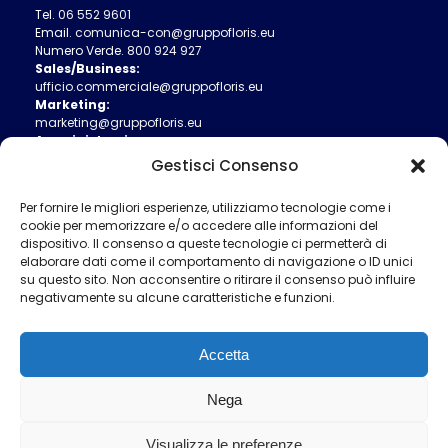
Tel.
06 552 9601
Email.
comunica-con@gruppofloris.eu
Numero Verde.
800 924 927
Sales/Business:
ufficio.commerciale@gruppofloris.eu
Marketing:
marketing@gruppofloris.eu
Amministrazione:
ufficio.amministrativo@gruppofloris.eu
Gestisci Consenso
Ufficio Tecnico:
ufficio.tecnico@gruppofloris.eu
Per fornire le migliori esperienze, utilizziamo tecnologie come i
cookie per memorizzare e/o accedere alle informazioni del
dispositivo. Il consenso a queste tecnologie ci permetterà di
elaborare dati come il comportamento di navigazione o ID unici
su questo sito. Non acconsentire o ritirare il consenso può influire
negativamente su alcune caratteristiche e funzioni.
Accetta
Nega
Informativa Privacy
Cookie Policy
Visualizza le preferenze