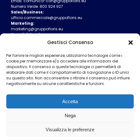
Email.
comunica-con@gruppofloris.eu
Numero Verde.
800 924 927
Sales/Business:
ufficio.commerciale@gruppofloris.eu
Marketing:
marketing@gruppofloris.eu
Amministrazione:
ufficio.amministrativo@gruppofloris.eu
Gestisci Consenso
Ufficio Tecnico:
ufficio.tecnico@gruppofloris.eu
Per fornire le migliori esperienze, utilizziamo tecnologie come i
cookie per memorizzare e/o accedere alle informazioni del
dispositivo. Il consenso a queste tecnologie ci permetterà di
elaborare dati come il comportamento di navigazione o ID unici
su questo sito. Non acconsentire o ritirare il consenso può influire
negativamente su alcune caratteristiche e funzioni.
Accetta
Nega
Informativa Privacy
Cookie Policy
Visualizza le preferenze
P.Iva: 04291971002 | info@pec.gruppofloris.eu |
Copyright 2025 ©