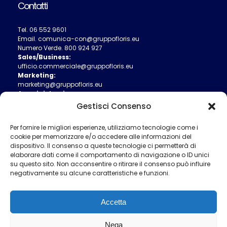
Contatti
Tel.
06 552 9601
Email.
comunica-con@gruppofloris.eu
Numero Verde.
800 924 927
Sales/Business:
ufficio.commerciale@gruppofloris.eu
Marketing:
marketing@gruppofloris.eu
Amministrazione:
ufficio.amministrativo@gruppofloris.eu
Gestisci Consenso
Ufficio Tecnico:
ufficio.tecnico@gruppofloris.eu
Per fornire le migliori esperienze, utilizziamo tecnologie come i
cookie per memorizzare e/o accedere alle informazioni del
dispositivo. Il consenso a queste tecnologie ci permetterà di
elaborare dati come il comportamento di navigazione o ID unici
su questo sito. Non acconsentire o ritirare il consenso può influire
negativamente su alcune caratteristiche e funzioni.
Accetta
Nega